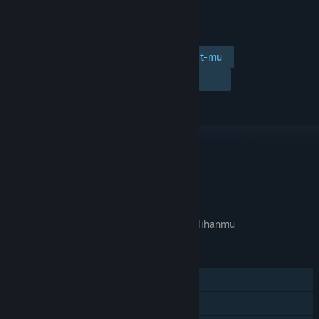
Tambahkan ke wishlist-mu
Ikuti
Abaikan
TAUTAN & INFO
APA GAME INI RELEVAN UNTUKMU?
Tidak tersedia di
preferensi bahasa
pilihanmu
FITUR
Pemain Tunggal
Pencapaian Steam