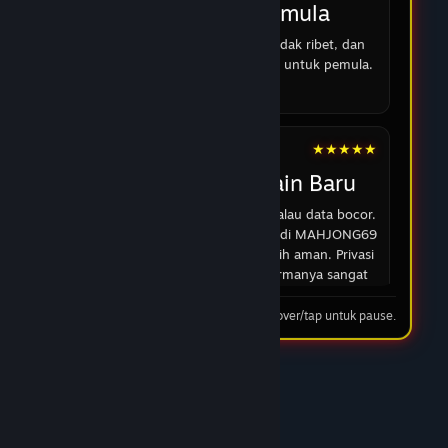
Cocok untuk pemula
Strukturnya jelas, pendaftaran tidak ribet, dan
panduan umum mudah dipahami untuk pemula.
16 Feb 2026
★★★★★
Andi
Cocok untuk Pemain Baru
Di zaman sekarang kan ngeri ya kalau data bocor.
Tapi setelah baca spek keamanan di MAHJONG69
versi terbaru ini, saya ngerasa lebih aman. Privasi
dijaga ketat dan sejauh ini performanya sangat
transparan.
Tip: hover/tap untuk pause.
03 Feb 2026
★★★★★
Rian
Performa Stabil Saat Jam