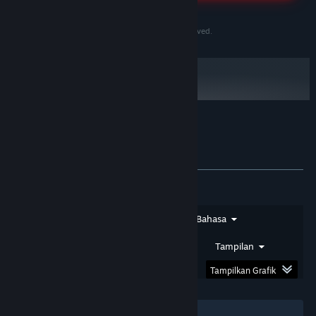
24 Jam
MAHJONG69 terpercaya 2026. Modal kecil bisa
©2020-2030 PersonaeGame Studios. All rights reserved.
jackpot besar. WD super kilat.
08 Feb 2026
★★★★☆
Arif
Link Alternatif MAHJONG69
Selalu Aman
Ulasan member setia MAHJONG69
Tentang ulasan pengguna
Preferensimu
Yang paling berasa di versi terbaru ini adalah
kecepatan proses datanya. Gak perlu nunggu
loading muter-muter kelamaan. Sekali klik
langsung ke-proses. Definisi anti rungkad yang
Jenis Ulasan
Jenis Pembelian
Bahasa
sesungguhnya, gak buang-buang waktu!
10 Feb 2026
Rentang Tanggal
Waktu Bermain
Tampilan
Tampilkan Grafik
★★★★★
Dimas
Tampilan UI-nya Ramah bagi
Filter