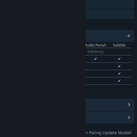
Trading Card Steam
Berbagi dengan Keluarga
BAHASA
11 bahasa yang didukung
Antarmuka
Audio Penuh
Subtitle
Bhs. Indonesia
Didukung
Bhs. Inggris
✔
✔
✔
Bhs. Tionghoa Sederhana
✔
✔
Bhs. Tionghoa Tradisional
✔
✔
Bhs. Prancis
✔
✔
Lihat semua 11 bahasa yang didukung
Lihat Pencapaian Steam
(28)
Lihat Item Toko Poin
(9)
MAHJONG69 : Game Gacor Kalcer Paling Update Mudah
JUDUL: