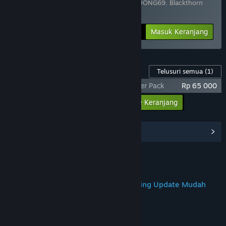
Terdiri dari 2 item:
Resident Evil 4 X MAHJONG69
,
Blackthorn
Arena: Reforged
-25%
Info Bundel
Rp 284 398
Masuk Keranjang
Konten Game ini
Telusuri semua
(1)
Resident Evil 4 X MAHJONG69 - Supporter Pack
Rp 65 000
Masukkan semua DLC ke Keranjang
Rp 65 000
Lihat Hub Komunitas
Join us on Discord
MAHJONG69 : Game Gacor Kalcer Paling Update Mudah
Jackpot Besar
Tentang Game Ini