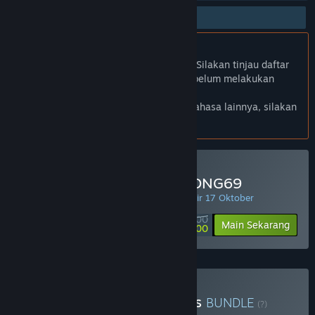
Bhs. Indonesia Didukung
Produk ini Didukung dalam bahasamu. Silakan tinjau daftar
bahasa yang didukung di bawah ini sebelum melakukan
pembelian.
Jika kamu ingin melihat game dalam bahasa lainnya, silakan
atur
preferensi bahasa
.
Minimal Deposit di MAHJONG69
PENAWARAN HARIAN! Penawaran berakhir 17 Oktober
Rp 50 000
-90%
Main Sekarang
Rp 5 000
Beli Chaos Of Blade Kratos
BUNDLE
(?)